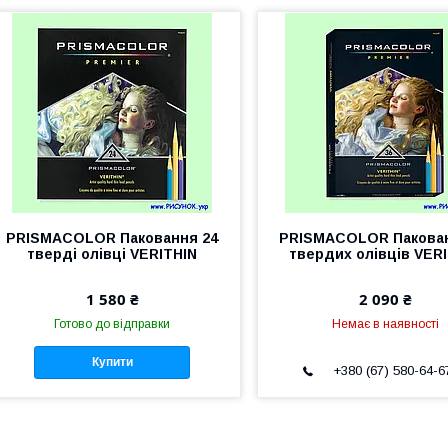
PRISMACOLOR Паковання 24
PRISMACOLOR Пакован
тверді олівці VERITHIN
твердих олівців VER
1 580 ₴
2 090 ₴
Готово до відправки
Немає в наявності
Купити
+380 (67) 580-64-6