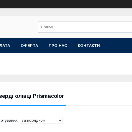
ЛАТА
ОФЕРТА
ПРО НАС
КОНТАКТИ
верді олівці Prismacolor