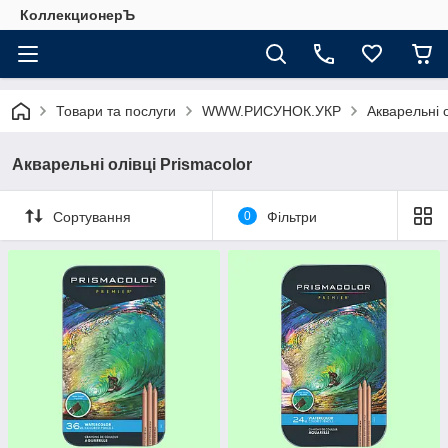
КоллекционерЪ
Товари та послуги
WWW.РИСУНОК.УКР
Акварельні о
Акварельні олівці Prismacolor
Сортування
0
Фільтри