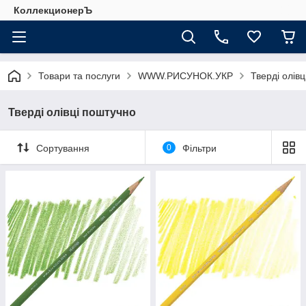
КоллекционерЪ
Товари та послуги
WWW.РИСУНОК.УКР
Тверді олів
Тверді олівці поштучно
Сортування
0
Фільтри