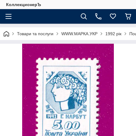
КоллекционерЪ
Товари та послуги
WWW.МАРКА.УКР
1992 рік
Пош