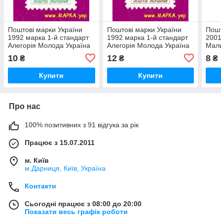
Поштові марки України
Поштові марки України
Пошт
1992 марка 1-й стандарт
1992 марка 1-й стандарт
2001
Алегорія Молода Україна
Алегорія Молода Україна
Маль
(20.00)
(50.00)
10
12
8
₴
₴
₴
Купити
Купити
Про нас
100% позитивних з 91 відгука за рік
Працює з 15.07.2011
м. Київ
м.Дарниця, Київ, Україна
Контакти
Сьогодні працює з 08:00 до 20:00
Показати весь графік роботи