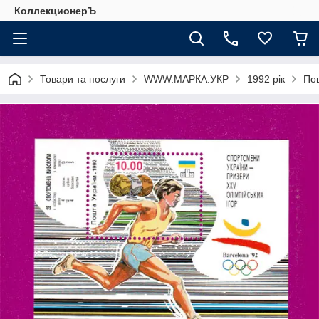
КоллекционерЪ
Товари та послуги
WWW.МАРКА.УКР
1992 рік
Пош