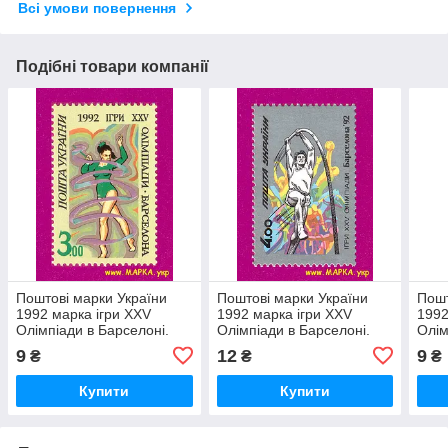
Всі умови повернення
Подібні товари компанії
Поштові марки України
Поштові марки України
Пошт
1992 марка ігри XXV
1992 марка ігри XXV
1992
Олімпіади в Барселоні.
Олімпіади в Барселоні.
Олім
Гімнастка зі стрічкою.
Стрибун із жердиною.
Гімн
9
12
9
₴
₴
₴
(3.00)
(4.00)
(5.0
Купити
Купити