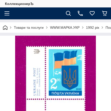
КоллекционерЪ
Товари та послуги
WWW.МАРКА.УКР
1992 рік
Пош