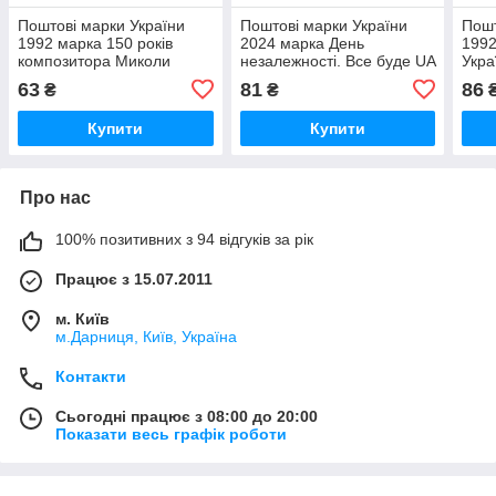
Поштові марки України
Поштові марки України
Пошт
1992 марка 150 років
2024 марка День
1992
композитора Миколи
незалежності. Все буде UA
Укра
Лисенка КУТ З НАПИСОМ
КУТ З НАПИСОМ
Укр
63
81
86
₴
₴
АНГЛ
УКР
Купити
Купити
Про нас
100% позитивних з 94 відгуків за рік
Працює з 15.07.2011
м. Київ
м.Дарниця, Київ, Україна
Контакти
Сьогодні працює з 08:00 до 20:00
Показати весь графік роботи