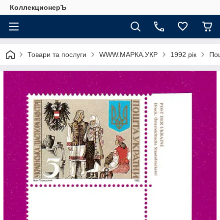
КоллекционерЪ
Товари та послуги
WWW.МАРКА.УКР
1992 рік
Пош