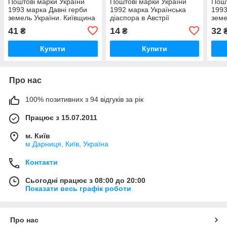
Поштові марки України
Поштові марки України
Пошт
1993 марка Давні герби
1992 марка Українська
1993
земель України. Київщина
діаспора в Австрії
земе
КУТ З НАПИСОМ НіМ
Льві
41
14
32
₴
₴
НАП
Купити
Купити
Про нас
100% позитивних з 94 відгуків за рік
Працює з 15.07.2011
м. Київ
м.Дарниця, Київ, Україна
Контакти
Сьогодні працює з 08:00 до 20:00
Показати весь графік роботи
Про нас