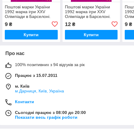
Поштові марки України
Поштові марки України
Пошт
1992 марка ігри XXV
1992 марка ігри XXV
1992
Олімпіади в Барселоні.
Олімпіади в Барселоні.
Олім
Гімнастка зі стрічкою.
Стрибун із жердиною.
Гімн
9
12
9
₴
₴
₴
(3.00)
(4.00)
(5.0
Купити
Купити
Про нас
100% позитивних з 94 відгуків за рік
Працює з 15.07.2011
м. Київ
м.Дарниця, Київ, Україна
Контакти
Сьогодні працює з 08:00 до 20:00
Показати весь графік роботи