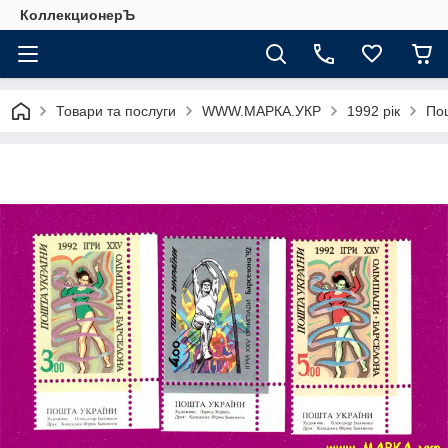
КоллекционерЪ
Товари та послуги
WWW.МАРКА.УКР
1992 рік
Пош