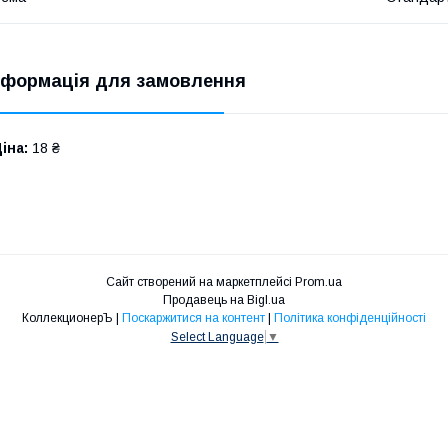
нформація для замовлення
іна:
18 ₴
Сайт створений на маркетплейсі
Prom.ua
Продавець на Bigl.ua
КоллекционерЪ |
Поскаржитися на контент
|
Політика конфіденційності
Select Language
▼