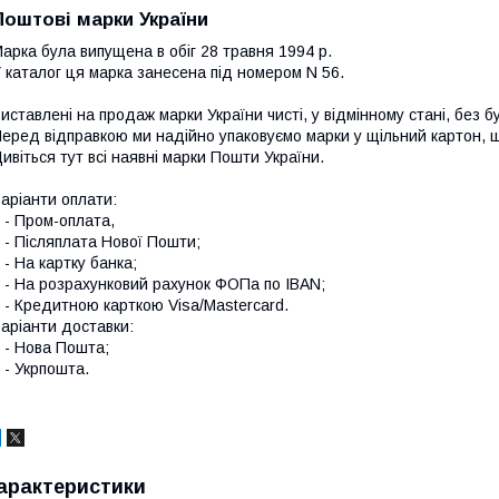
Поштові марки України
арка була випущена в обіг 28 травня 1994 р.
 каталог ця марка занесена під номером N 56.
иставлені на продаж марки України чисті, у відмінному стані, без б
еред відправкою ми надійно упаковуємо марки у щільний картон,
ивіться тут всі наявні
марки Пошти України.
аріанти оплати:
 Пром-оплата,
 Післяплата Нової Пошти;
 На картку банка;
 На розрахунковий рахунок ФОПа по IBAN;
 Кредитною карткою Visa/Mastercard.
аріанти доставки:
- Нова Пошта;
 Укрпошта.
арактеристики