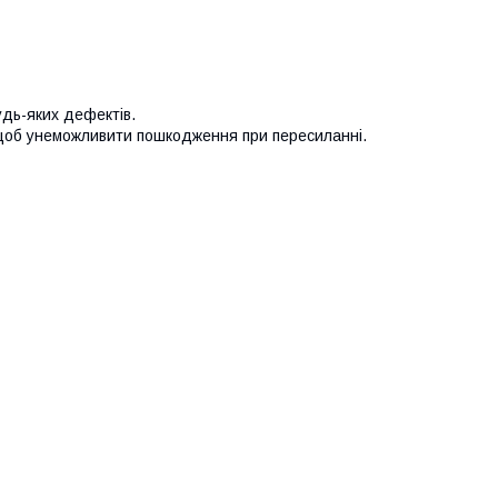
удь-яких дефектів.
 щоб унеможливити пошкодження при пересиланні.