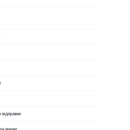
а
е
о відправки
ні марки