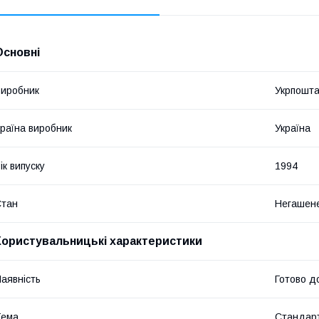
Основні
иробник
Укрпошт
раїна виробник
Україна
ік випуску
1994
Стан
Негашен
Користувальницькі характеристики
аявність
Готово д
Тема
Стандарт