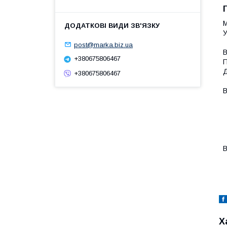
М
У
post@marka.biz.ua
В
+380675806467
П
Д
+380675806467
В
-
-
-
-
-
В
-
Х