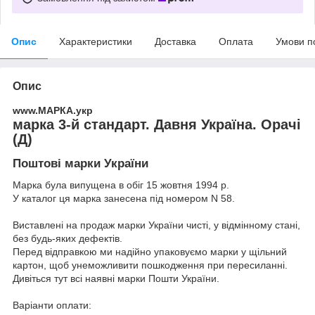
Опис
Характеристики
Доставка
Оплата
Умови п
Опис
www.МАРКА.укр
марка 3-й стандарт. Давня Україна. Орачі
(Д)
Поштові марки України
Марка була випущена в обіг 15 жовтня 1994 р.
У каталог ця марка занесена під номером N 58.
Виставлені на продаж марки України чисті, у відмінному стані,
без будь-яких дефектів.
Перед відправкою ми надійно упаковуємо марки у щільний
картон, щоб унеможливити пошкодження при пересиланні.
Дивіться тут всі наявні
марки Пошти України.
Варіанти оплати: