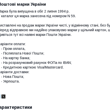
Поштові марки України
арка була випущена в обіг 2 липня 1994 р.
 каталог ця марка занесена під номером N 59.
иставлені на продаж марки України чисті, у відмінному стані, без б
еред відправкою ми надійно упаковуємо марки у щільний картон,
ивіться тут всі наявні
марки Пошти України.
аріанти оплати:
 Пром-оплата,
 Післяплата Нової Пошти;
 На картку банка;
 На розрахунковий рахунок ФОПа по IBAN;
 Кредитною карткою Visa/Mastercard.
аріанти доставки:
- Нова Пошта;
 Укрпошта.
арактеристики