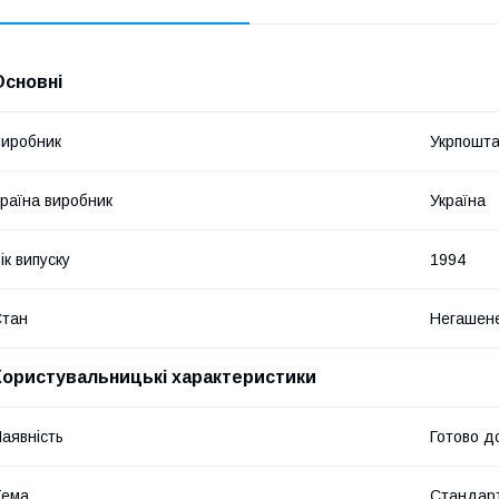
Основні
иробник
Укрпошт
раїна виробник
Україна
ік випуску
1994
Стан
Негашен
Користувальницькі характеристики
аявність
Готово д
Тема
Стандарт