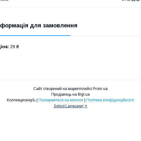
нформація для замовлення
іна:
29 ₴
Сайт створений на маркетплейсі
Prom.ua
Продавець на Bigl.ua
КоллекционерЪ |
Поскаржитися на контент
|
Політика конфіденційності
Select Language
▼