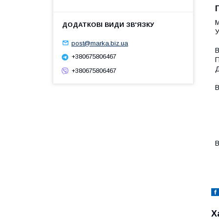
М
У
post@marka.biz.ua
В
+380675806467
П
Д
+380675806467
В
-
-
-
-
-
В
-
Х