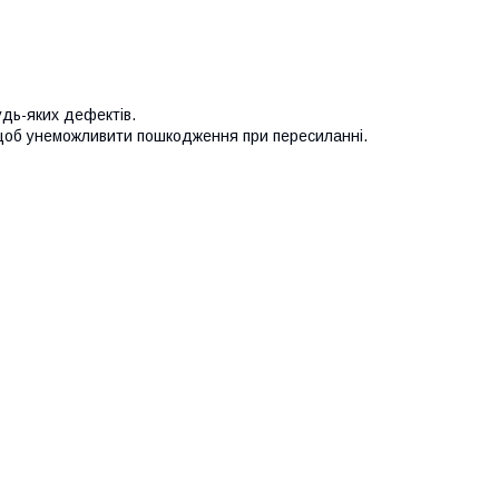
удь-яких дефектів.
 щоб унеможливити пошкодження при пересиланні.