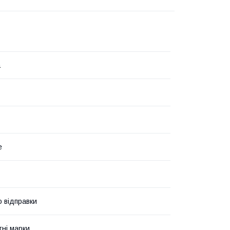
а
е
о відправки
ні марки