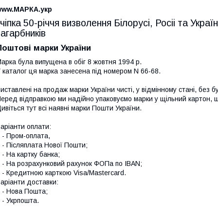
www.МАРКА.укр
зчіпка 50-річчя визволення Білорусі, Росіі та Укра
загарбників
Поштові марки України
арка була випущена в обіг 8 жовтня 1994 р.
 каталог ця марка занесена під номером N 66-68.
иставлені на продаж марки України чисті, у відмінному стані, без б
еред відправкою ми надійно упаковуємо марки у щільний картон,
ивіться тут всі наявні
марки Пошти України.
аріанти оплати:
 Пром-оплата,
 Післяплата Нової Пошти;
 На картку банка;
 На розрахунковий рахунок ФОПа по IBAN;
 Кредитною карткою Visa/Mastercard.
аріанти доставки:
- Нова Пошта;
 Укрпошта.