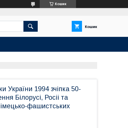
Кошик
Кошик
и України 1994 зчіпка 50-
ння Білорусі, Росіі та
 німецько-фашистських