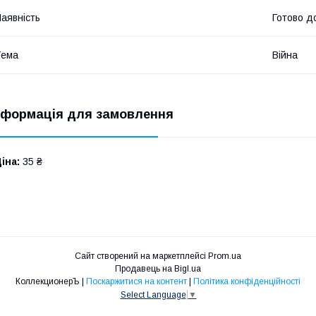
аявність
Готово д
Тема
Війна
нформація для замовлення
іна:
35 ₴
Сайт створений на маркетплейсі
Prom.ua
Продавець на Bigl.ua
КоллекционерЪ |
Поскаржитися на контент
|
Політика конфіденційності
Select Language
▼