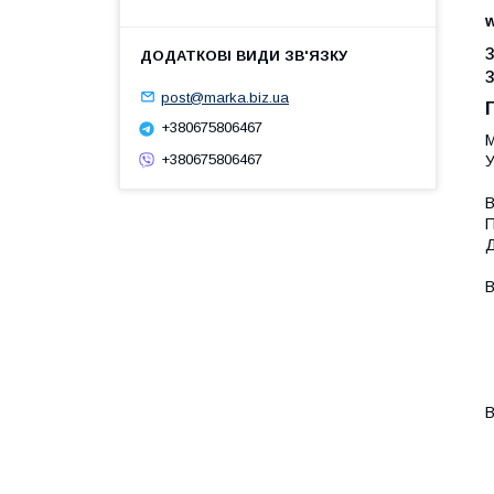
post@marka.biz.ua
+380675806467
М
+380675806467
У
В
П
Д
В
-
-
-
-
-
В
-