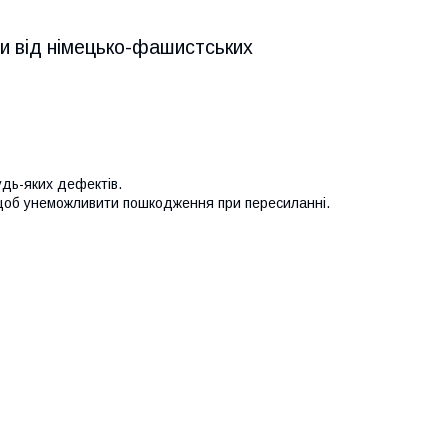
їни від німецько-фашистських
удь-яких дефектів.
 щоб унеможливити пошкодження при пересиланні.