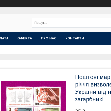
ЛАТА
ОФЕРТА
ПРО НАС
КОНТАКТИ
Поштові марк
річчя визволе
України від
загарбникі