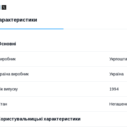
арактеристики
Основні
иробник
Укрпошт
раїна виробник
Україна
ік випуску
1994
Стан
Негашен
Користувальницькі характеристики