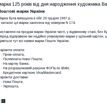
марка 125 років від дня народження художника В
Поштові марки України
арка була випущена в обіг 20 грудня 1997 р.
 каталог ця марка занесена під номером N 174.
иставлені на продаж марки України чисті, у відмінному стані, без б
еред відправкою ми надійно упаковуємо марки у щільний картон,
ивіться тут всі наявні
марки Пошти України.
аріанти оплати:
 Пром-оплата,
 Післяплата Нової Пошти;
 На картку банка;
 На розрахунковий рахунок ФОПа по IBAN;
 Кредитною карткою Visa/Mastercard.
аріанти доставки:
- Нова Пошта;
 Укрпошта.