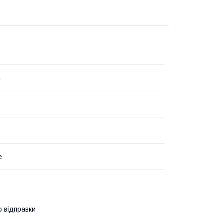
а
е
о відправки