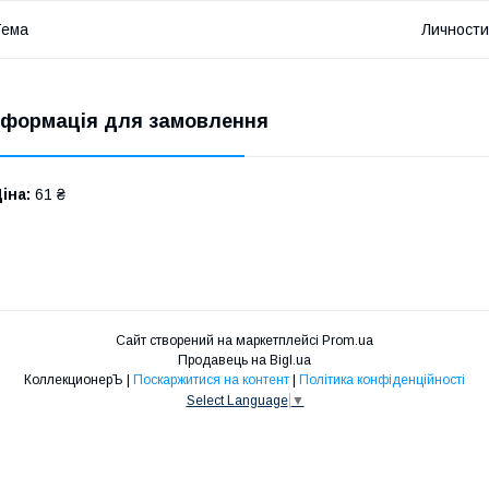
Тема
Личности
нформація для замовлення
іна:
61 ₴
Сайт створений на маркетплейсі
Prom.ua
Продавець на Bigl.ua
КоллекционерЪ |
Поскаржитися на контент
|
Політика конфіденційності
Select Language
▼