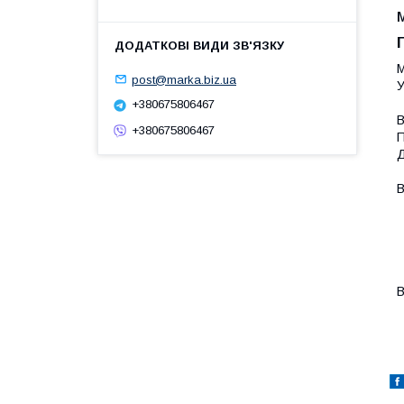
М
post@marka.biz.ua
У
+380675806467
В
+380675806467
П
Д
В
-
-
-
-
-
В
-