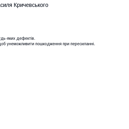
асиля Кричевського
удь-яких дефектів.
 щоб унеможливити пошкодження при пересиланні.