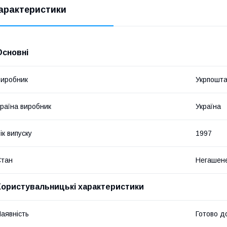
арактеристики
Основні
иробник
Укрпошт
раїна виробник
Україна
ік випуску
1997
Стан
Негашен
Користувальницькі характеристики
аявність
Готово д