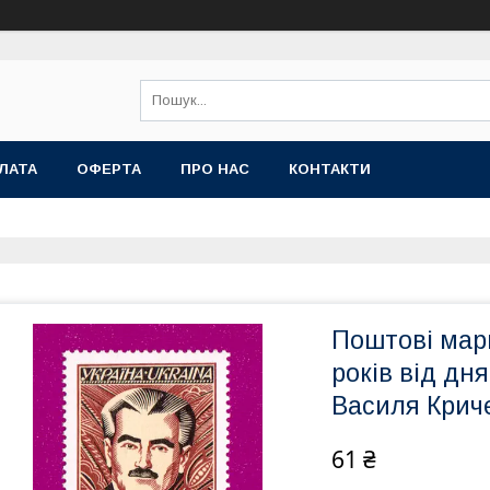
ЛАТА
ОФЕРТА
ПРО НАС
КОНТАКТИ
Поштові мар
років від д
Василя Крич
61 ₴