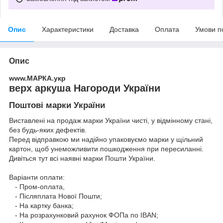
Опис
Характеристики
Доставка
Оплата
Умови п
Опис
www.МАРКА.укр
верх аркуша Нагороди України
Поштові марки України
Виставлені на продаж марки України чисті, у відмінному стані,
без будь-яких дефектів.
Перед відправкою ми надійно упаковуємо марки у щільний
картон, щоб унеможливити пошкодження при пересиланні.
Дивіться тут всі наявні
марки Пошти України.
Варіанти оплати:
- Пром-оплата,
- Післяплата Нової Пошти;
- На картку банка;
- На розрахунковий рахунок ФОПа по IBAN;