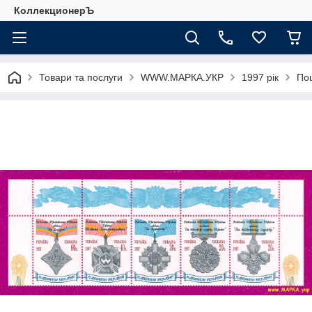
КоллекционерЪ
Товари та послуги
WWW.МАРКА.УКР
1997 рік
Пош