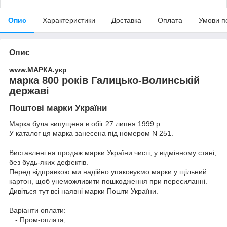
Опис
Характеристики
Доставка
Оплата
Умови п
Опис
www.МАРКА.укр
марка 800 років Галицько-Волинській
державі
Поштові марки України
Марка була випущена в обіг 27 липня 1999 р.
У каталог ця марка занесена під номером N 251.
Виставлені на продаж марки України чисті, у відмінному стані,
без будь-яких дефектів.
Перед відправкою ми надійно упаковуємо марки у щільний
картон, щоб унеможливити пошкодження при пересиланні.
Дивіться тут всі наявні
марки Пошти України.
Варіанти оплати:
- Пром-оплата,