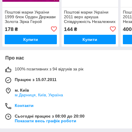
Поштові марки України
Поштові марки України
Пошт
1999 блок Орден Держави
2011 верх аркуша
2011
Золота Зірка Герой
Співдружність Незалежних
Неза
України
Держав. 20 років
рокі
178
144
400
₴
₴
Купити
Купити
Про нас
100% позитивних з 94 відгуків за рік
Працює з 15.07.2011
м. Київ
м.Дарниця, Київ, Україна
Контакти
Сьогодні працює з 08:00 до 20:00
Показати весь графік роботи