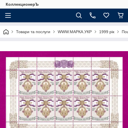
КоллекционерЪ
Товари та послуги
WWW.МАРКА.УКР
1999 рік
Пош