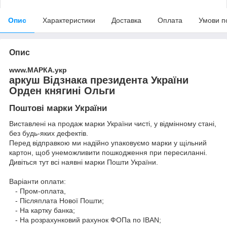
Опис
Характеристики
Доставка
Оплата
Умови п
Опис
www.МАРКА.укр
аркуш Відзнака президента України
Орден княгині Ольги
Поштові марки України
Виставлені на продаж марки України чисті, у відмінному стані,
без будь-яких дефектів.
Перед відправкою ми надійно упаковуємо марки у щільний
картон, щоб унеможливити пошкодження при пересиланні.
Дивіться тут всі наявні
марки Пошти України.
Варіанти оплати:
- Пром-оплата,
- Післяплата Нової Пошти;
- На картку банка;
- На розрахунковий рахунок ФОПа по IBAN;