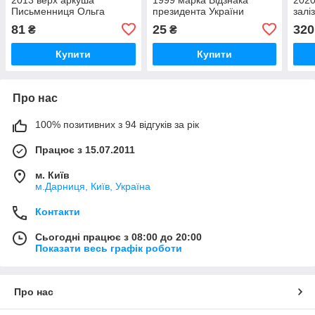
Письменниця Ольга
президента України
залі
Кобилянська.150 років від
Орден княгині Ольги
81
25
320
₴
₴
дня народження
Купити
Купити
Про нас
100% позитивних з 94 відгуків за рік
Працює з 15.07.2011
м. Київ
м.Дарниця, Київ, Україна
Контакти
Сьогодні працює з 08:00 до 20:00
Показати весь графік роботи
Про нас