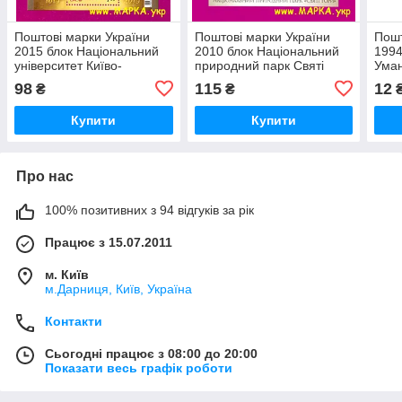
Поштові марки України
Поштові марки України
Пошт
2015 блок Національний
2010 блок Національний
1994
університет Київо-
природний парк Святі
Уман
Могилянська академія.
гори
98
115
12
₴
₴
400 років
Купити
Купити
Про нас
100% позитивних з 94 відгуків за рік
Працює з 15.07.2011
м. Київ
м.Дарниця, Київ, Україна
Контакти
Сьогодні працює з 08:00 до 20:00
Показати весь графік роботи