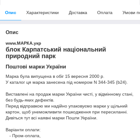
Опис
Характеристики
Доставка
Оплата
Умови п
Опис
www.МАРКА.укр
блок Карпатський національний
природний парк
Поштові марки України
Марка була випущена в обіг 15 вересня 2000 р.
У каталог ця марка занесена під номером N 344-345 (b24).
Виставлені на продаж марки України чисті, у відмінному стані,
без будь-яких дефектів.
Перед відправкою ми надійно упаковуємо марки у щільний
картон, щоб унеможливити пошкодження при пересиланні.
Дивіться тут всі наявні
марки Пошти України.
Варіанти оплати:
- Пром-оплата,