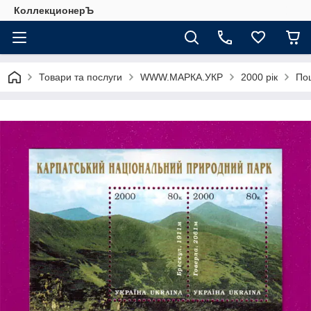
КоллекционерЪ
Товари та послуги
WWW.МАРКА.УКР
2000 рік
Пош