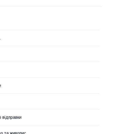
а
е
о відправки
о та живопис