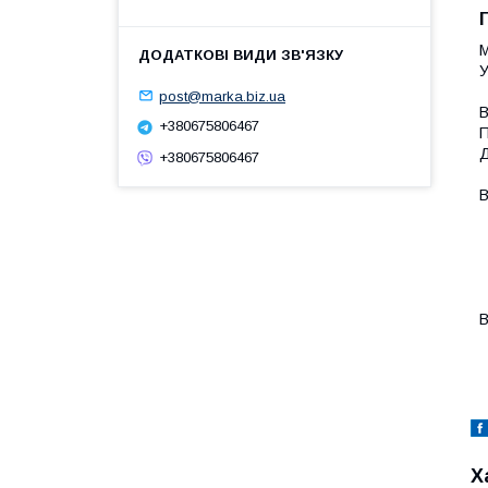
М
У
post@marka.biz.ua
В
+380675806467
П
Д
+380675806467
В
-
-
-
-
-
В
-
Х