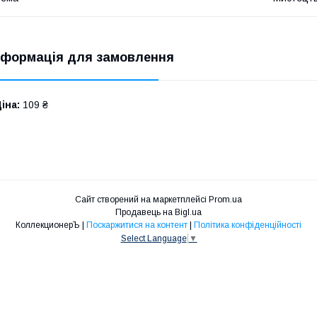
нформація для замовлення
іна:
109 ₴
Сайт створений на маркетплейсі
Prom.ua
Продавець на Bigl.ua
КоллекционерЪ |
Поскаржитися на контент
|
Політика конфіденційності
Select Language
▼