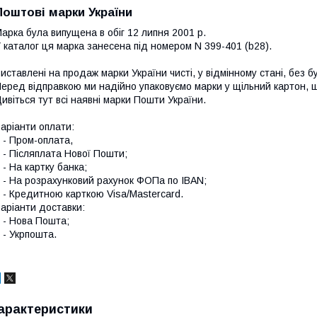
Поштові марки України
арка була випущена в обіг 12 липня 2001 р.
 каталог ця марка занесена під номером N 399-401 (b28).
иставлені на продаж марки України чисті, у відмінному стані, без б
еред відправкою ми надійно упаковуємо марки у щільний картон,
ивіться тут всі наявні
марки Пошти України.
аріанти оплати:
 Пром-оплата,
 Післяплата Нової Пошти;
 На картку банка;
 На розрахунковий рахунок ФОПа по IBAN;
 Кредитною карткою Visa/Mastercard.
аріанти доставки:
- Нова Пошта;
 Укрпошта.
арактеристики