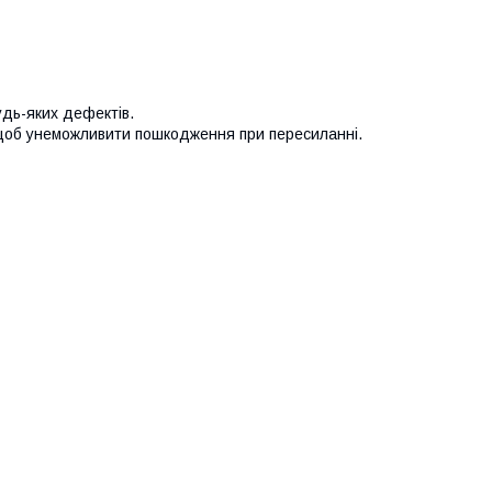
удь-яких дефектів.
 щоб унеможливити пошкодження при пересиланні.