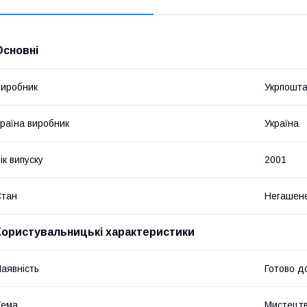
Основні
иробник
Укрпошт
раїна виробник
Україна
ік випуску
2001
Стан
Негашен
Користувальницькі характеристики
аявність
Готово д
Тема
Мистецтв