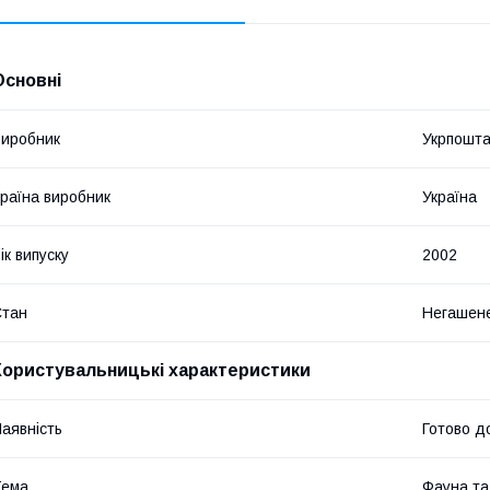
Основні
иробник
Укрпошт
раїна виробник
Україна
ік випуску
2002
Стан
Негашен
Користувальницькі характеристики
аявність
Готово д
Тема
Фауна т