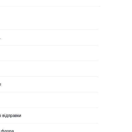
а
е
о відправки
а флора