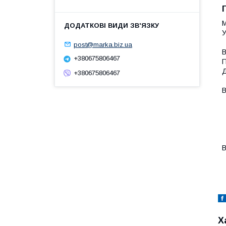
М
У
post@marka.biz.ua
В
+380675806467
П
Д
+380675806467
В
-
-
-
-
-
В
-
Х