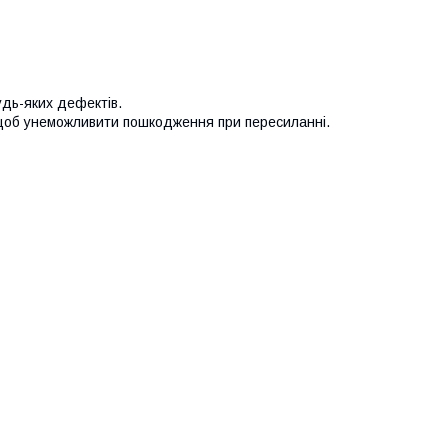
удь-яких дефектів.
 щоб унеможливити пошкодження при пересиланні.