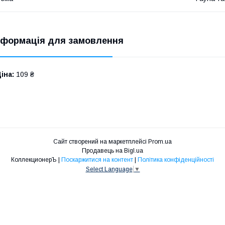
нформація для замовлення
іна:
109 ₴
Сайт створений на маркетплейсі
Prom.ua
Продавець на Bigl.ua
КоллекционерЪ |
Поскаржитися на контент
|
Політика конфіденційності
Select Language
▼