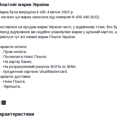
Поштові марки України
арка була випущена в обіг 4 квітня 2002 р.
 каталог ця марка занесена під номером N 439-440 (b32).
иставлені на продаж марки України чисті, у відмінному стані, без б
еред відправкою ми надійно упаковуємо марки у щільний картон,
ивіться тут всі наявні
марки Пошти України.
аріанти оплати:
 Пром-оплата,
 Післяплата Нової Пошти;
 На картку банка;
 На розрахунковий рахунок ФОПа по IBAN;
 Кредитною карткою Visa/Mastercard.
аріанти доставки:
- Нова Пошта;
 Укрпошта.
арактеристики