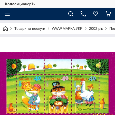
КоллекционерЪ
Товари та послуги
WWW.МАРКА.УКР
2002 рік
Пош