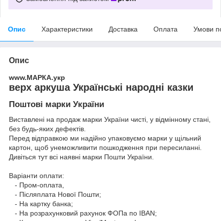
Опис
Характеристики
Доставка
Оплата
Умови п
Опис
www.МАРКА.укр
верх аркуша Українські народні казки
Поштові марки України
Виставлені на продаж марки України чисті, у відмінному стані,
без будь-яких дефектів.
Перед відправкою ми надійно упаковуємо марки у щільний
картон, щоб унеможливити пошкодження при пересиланні.
Дивіться тут всі наявні
марки Пошти України.
Варіанти оплати:
- Пром-оплата,
- Післяплата Нової Пошти;
- На картку банка;
- На розрахунковий рахунок ФОПа по IBAN;