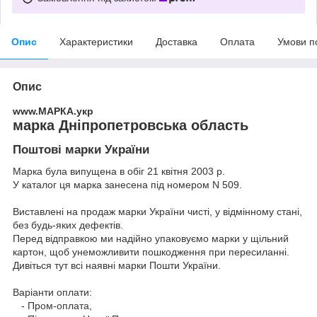
Опис
Характеристики
Доставка
Оплата
Умови п
Опис
www.МАРКА.укр
марка Дніпропетровська область
Поштові марки України
Марка була випущена в обіг 21 квітня 2003 р.
У каталог ця марка занесена під номером N 509.
Виставлені на продаж марки України чисті, у відмінному стані,
без будь-яких дефектів.
Перед відправкою ми надійно упаковуємо марки у щільний
картон, щоб унеможливити пошкодження при пересиланні.
Дивіться тут всі наявні
марки Пошти України.
Варіанти оплати:
- Пром-оплата,