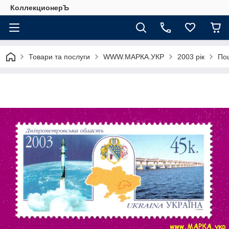
КоллекционерЪ
Товари та послуги
WWW.МАРКА.УКР
2003 рік
Пош