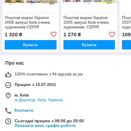
Поштові марки України
Поштові марки України
Пошт
2006 аркуші Київ очима
2005 аркуші Київ очима
2007
художників СЕРІЯ
художників. СЕРІЯ
худо
1 320
1 270
109
₴
₴
Купити
Купити
Про нас
100% позитивних з 94 відгуків за рік
Працює з 15.07.2011
м. Київ
м.Дарниця, Київ, Україна
Контакти
Сьогодні працює з 08:00 до 20:00
Показати весь графік роботи