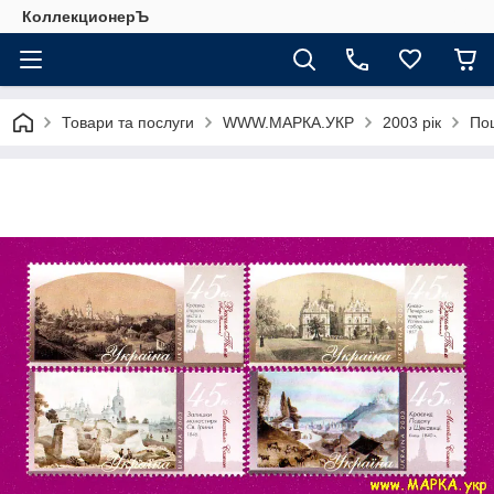
КоллекционерЪ
Товари та послуги
WWW.МАРКА.УКР
2003 рік
Пош