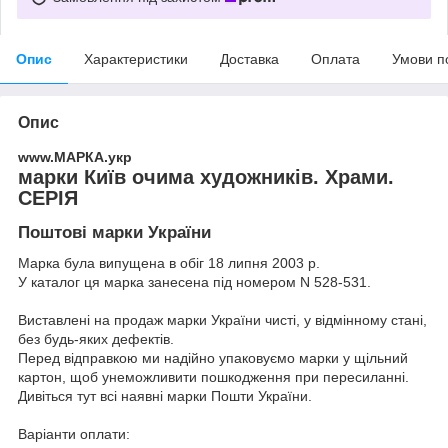
Опис
Характеристики
Доставка
Оплата
Умови п
Опис
www.МАРКА.укр
марки Київ очима художників. Храми.
СЕРІЯ
Поштові марки України
Марка була випущена в обіг 18 липня 2003 р.
У каталог ця марка занесена під номером N 528-531.
Виставлені на продаж марки України чисті, у відмінному стані,
без будь-яких дефектів.
Перед відправкою ми надійно упаковуємо марки у щільний
картон, щоб унеможливити пошкодження при пересиланні.
Дивіться тут всі наявні
марки Пошти України.
Варіанти оплати: