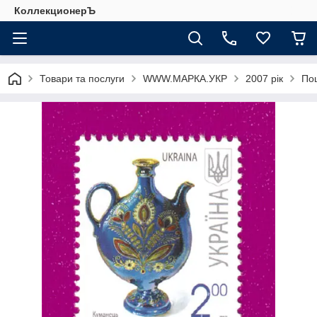
КоллекционерЪ
Товари та послуги
WWW.МАРКА.УКР
2007 рік
Пош