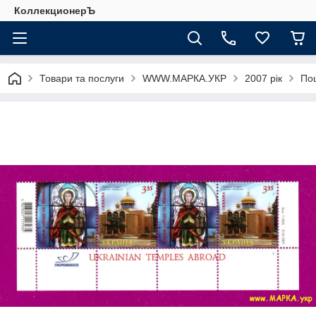
КоллекционерЪ
Товари та послуги
WWW.МАРКА.УКР
2007 рік
Пош