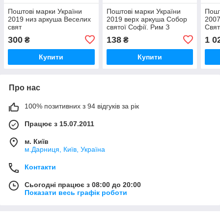
Поштові марки України
Поштові марки України
Пошт
2019 низ аркуша Веселих
2019 верх аркуша Собор
2007
свят
святої Софії. Рим З
Свят
КУПОНОМ
Адел
300
138
1 0
₴
₴
Купити
Купити
Про нас
100% позитивних з 94 відгуків за рік
Працює з 15.07.2011
м. Київ
м.Дарниця, Київ, Україна
Контакти
Сьогодні працює з 08:00 до 20:00
Показати весь графік роботи