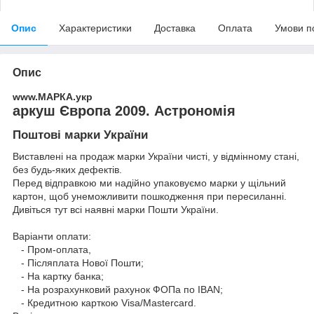
Опис
Характеристики
Доставка
Оплата
Умови п
Опис
www.МАРКА.укр
аркуш Європа 2009. Астрономія
Поштові марки України
Виставлені на продаж марки України чисті, у відмінному стані,
без будь-яких дефектів.
Перед відправкою ми надійно упаковуємо марки у щільний
картон, щоб унеможливити пошкодження при пересиланні.
Дивіться тут всі наявні
марки Пошти України.
Варіанти оплати:
- Пром-оплата,
- Післяплата Нової Пошти;
- На картку банка;
- На розрахунковий рахунок ФОПа по IBAN;
- Кредитною карткою Visa/Mastercard.