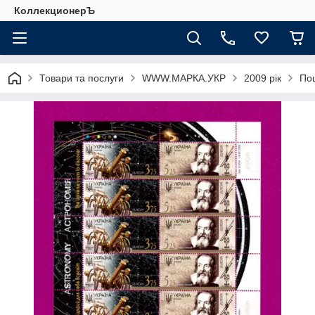
КоллекционерЪ
Товари та послуги
WWW.МАРКА.УКР
2009 рік
Пош