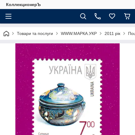
КоллекционерЪ
Товари та послуги
WWW.МАРКА.УКР
2011 рік
Пош