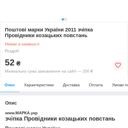
Поштові марки України 2011 зчіпка
Провідники козацьких повстань
Немає в наявності
Роздріб
52
₴
Мінімальна сума замовлення на сайті — 200 ₴
Опис
Характеристики
Доставка
Оплата
Умови п
Опис
www.МАРКА.укр
зчіпка Провідники козацьких повстань