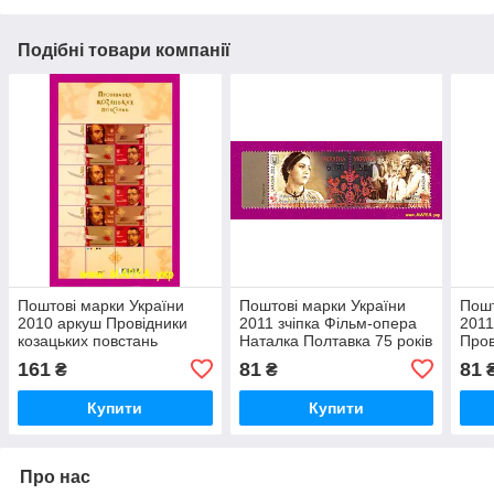
Подібні товари компанії
Поштові марки України
Поштові марки України
Пошт
2010 аркуш Провідники
2011 зчіпка Фільм-опера
2011
козацьких повстань
Наталка Полтавка 75 років
Пров
повс
161
81
81
₴
₴
Купити
Купити
Про нас