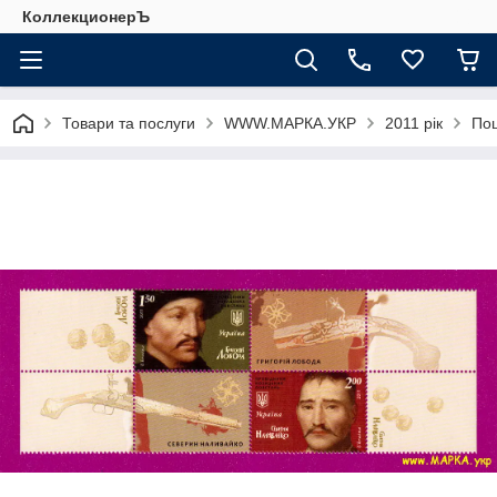
КоллекционерЪ
Товари та послуги
WWW.МАРКА.УКР
2011 рік
Пош