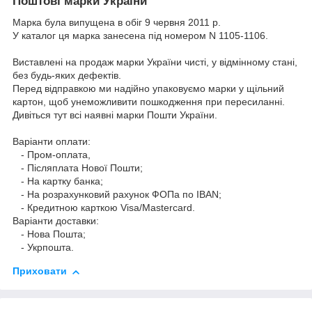
Поштові марки України
Марка була випущена в обіг 9 червня 2011 р.
У каталог ця марка занесена під номером N 1105-1106.
Виставлені на продаж марки України чисті, у відмінному стані,
без будь-яких дефектів.
Перед відправкою ми надійно упаковуємо марки у щільний
картон, щоб унеможливити пошкодження при пересиланні.
Дивіться тут всі наявні
марки Пошти України.
Варіанти оплати:
- Пром-оплата,
- Післяплата Нової Пошти;
- На картку банка;
- На розрахунковий рахунок ФОПа по IBAN;
- Кредитною карткою Visa/Mastercard.
Варіанти доставки:
- Нова Пошта;
- Укрпошта.
Приховати