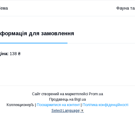
Тема
Фауна т
нформація для замовлення
іна:
138 ₴
Сайт створений на маркетплейсі
Prom.ua
Продавець на Bigl.ua
КоллекционерЪ |
Поскаржитися на контент
|
Політика конфіденційності
Select Language
▼