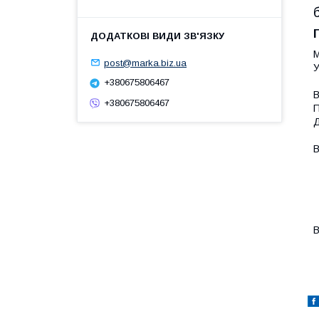
М
post@marka.biz.ua
У
+380675806467
В
+380675806467
П
Д
В
-
-
-
-
-
В
-