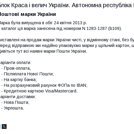
блок Краса і велич України. Автономна республіка
Поштові марки України
арка була випущена в обіг 24 квітня 2013 р.
 каталог ця марка занесена під номером N 1283-1287 (b109).
иставлені на продаж марки України чисті, у відмінному стані, без б
еред відправкою ми надійно упаковуємо марки у щільний картон,
ивіться тут всі наявні
марки Пошти України.
аріанти оплати:
 Пром-оплата,
 Післяплата Нової Пошти;
 На картку банка;
 На розрахунковий рахунок ФОПа по IBAN;
 Кредитною карткою Visa/Mastercard.
аріанти доставки:
- Нова Пошта;
 Укрпошта.