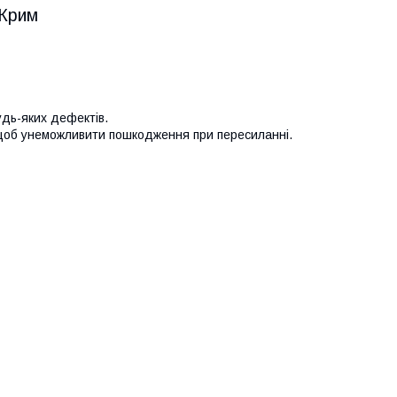
 Крим
удь-яких дефектів.
 щоб унеможливити пошкодження при пересиланні.