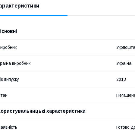
арактеристики
Основні
иробник
Укрпошт
раїна виробник
Україна
ік випуску
2013
Стан
Негашен
Користувальницькі характеристики
аявність
Готово д