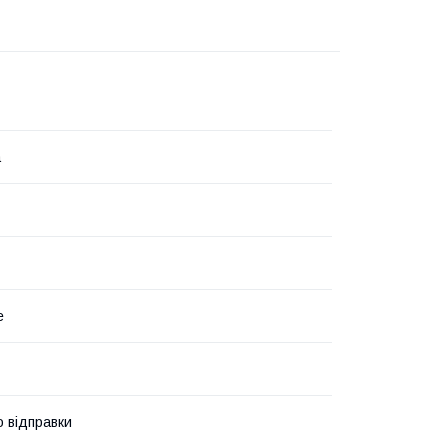
а
е
о відправки