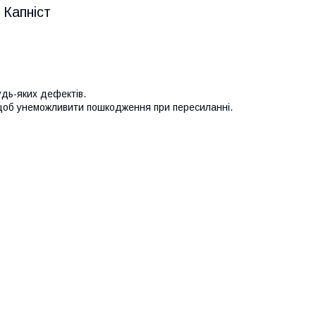
 Капніст
удь-яких дефектів.
 щоб унеможливити пошкодження при пересиланні.