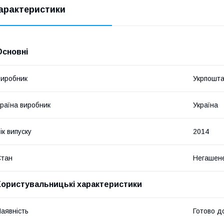
арактеристики
Основні
иробник
Укрпошт
раїна виробник
Україна
ік випуску
2014
Стан
Негашен
Користувальницькі характеристики
аявність
Готово д