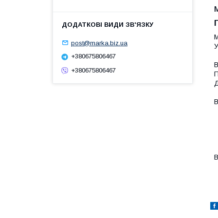
М
post@marka.biz.ua
У
+380675806467
В
+380675806467
П
Д
В
-
-
-
-
-
В
-