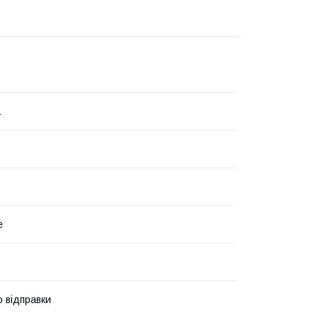
а
е
о відправки