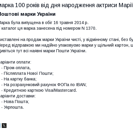
марка 100 років від дня народження актриси Марії
Поштові марки України
арка була випущена в обіг 16 травня 2014 р.
 каталог ця марка занесена під номером N 1370.
иставлені на продаж марки України чисті, у відмінному стані, без б
еред відправкою ми надійно упаковуємо марки у щільний картон,
ивіться тут всі наявні
марки Пошти України.
аріанти оплати:
 Пром-оплата,
 Післяплата Нової Пошти;
 На картку банка;
 На розрахунковий рахунок ФОПа по IBAN;
 Кредитною карткою Visa/Mastercard.
аріанти доставки:
- Нова Пошта;
 Укрпошта.