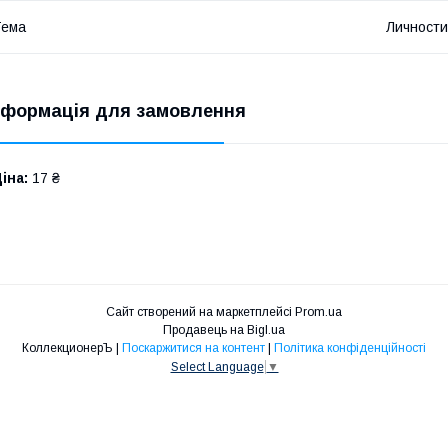
Тема
Личности
нформація для замовлення
іна:
17 ₴
Сайт створений на маркетплейсі
Prom.ua
Продавець на Bigl.ua
КоллекционерЪ |
Поскаржитися на контент
|
Політика конфіденційності
Select Language
▼