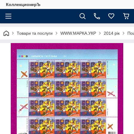
КоллекционерЪ
Товари та послуги
WWW.МАРКА.УКР
2014 рік
По