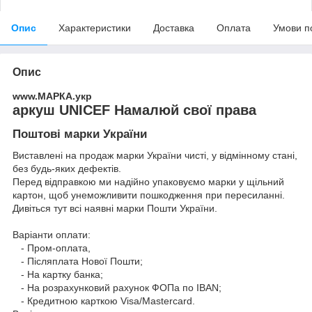
Опис
Характеристики
Доставка
Оплата
Умови п
Опис
www.МАРКА.укр
аркуш UNІCEF Намалюй свої права
Поштові марки України
Виставлені на продаж марки України чисті, у відмінному стані,
без будь-яких дефектів.
Перед відправкою ми надійно упаковуємо марки у щільний
картон, щоб унеможливити пошкодження при пересиланні.
Дивіться тут всі наявні
марки Пошти України.
Варіанти оплати:
- Пром-оплата,
- Післяплата Нової Пошти;
- На картку банка;
- На розрахунковий рахунок ФОПа по IBAN;
- Кредитною карткою Visa/Mastercard.