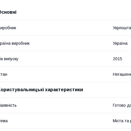
Основні
иробник
Укрпошт
раїна виробник
Україна
ік випуску
2015
Стан
Негашен
Користувальницькі характеристики
аявність
Готово д
Тема
Міста та 