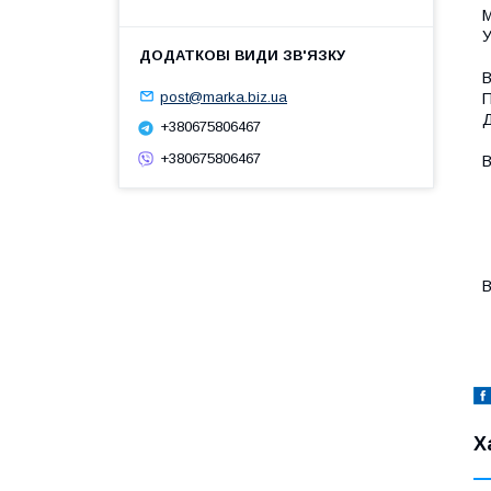
М
У
В
post@marka.biz.ua
П
Д
+380675806467
+380675806467
В
-
-
-
-
-
В
-
Х