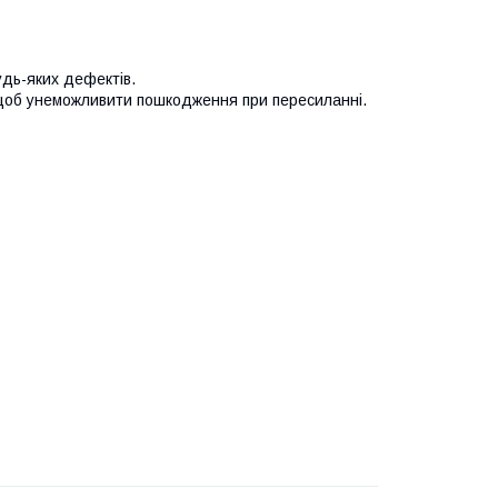
удь-яких дефектів.
 щоб унеможливити пошкодження при пересиланні.