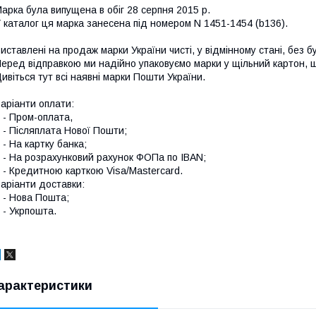
арка була випущена в обіг 28 серпня 2015 р.
 каталог ця марка занесена під номером N 1451-1454 (b136).
иставлені на продаж марки України чисті, у відмінному стані, без б
еред відправкою ми надійно упаковуємо марки у щільний картон,
ивіться тут всі наявні
марки Пошти України.
аріанти оплати:
 Пром-оплата,
 Післяплата Нової Пошти;
 На картку банка;
 На розрахунковий рахунок ФОПа по IBAN;
 Кредитною карткою Visa/Mastercard.
аріанти доставки:
- Нова Пошта;
 Укрпошта.
арактеристики