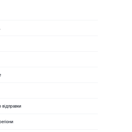
а
е
о відправки
регіони