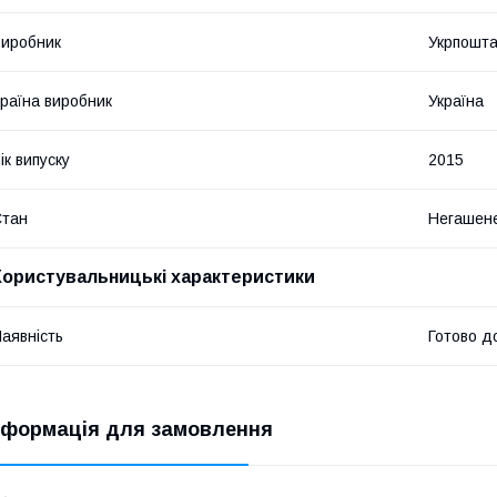
иробник
Укрпошт
раїна виробник
Україна
ік випуску
2015
Стан
Негашен
Користувальницькі характеристики
аявність
Готово д
нформація для замовлення