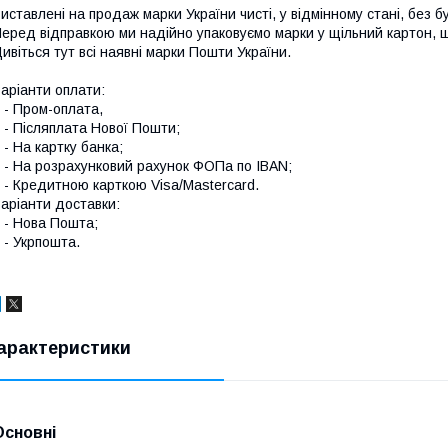
иставлені на продаж марки України чисті, у відмінному стані, без б
еред відправкою ми надійно упаковуємо марки у щільний картон,
ивіться тут всі наявні
марки Пошти України.
аріанти оплати:
 Пром-оплата,
 Післяплата Нової Пошти;
 На картку банка;
 На розрахунковий рахунок ФОПа по IBAN;
 Кредитною карткою Visa/Mastercard.
аріанти доставки:
- Нова Пошта;
 Укрпошта.
арактеристики
Основні