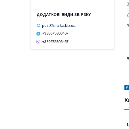
В
П
Д
post@marka.biz.ua
В
-
+380675806467
-
+380675806467
-
-
-
В
-
Х