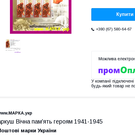
Купити
+380 (67) 580-64-67
У компанії підключені
будь-який товар не п
www.МАРКА.укр
аркуш Вічна пам'ять героям 1941-1945
Поштові марки України