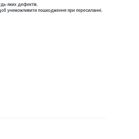
удь-яких дефектів.
 щоб унеможливити пошкодження при пересиланні.