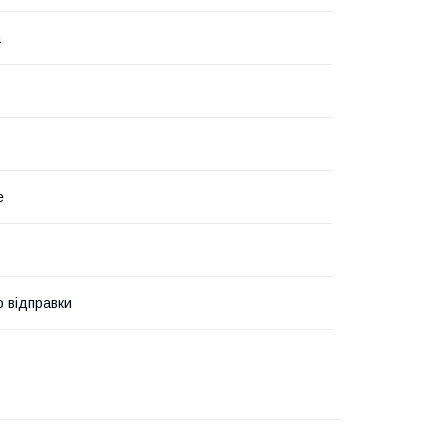
а
е
о відправки