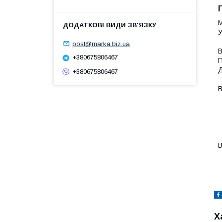
М
У
post@marka.biz.ua
В
+380675806467
П
Д
+380675806467
В
-
-
-
-
-
В
-
Х