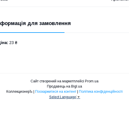
нформація для замовлення
іна:
23 ₴
Сайт створений на маркетплейсі
Prom.ua
Продавець на Bigl.ua
КоллекционерЪ |
Поскаржитися на контент
|
Політика конфіденційності
Select Language
▼