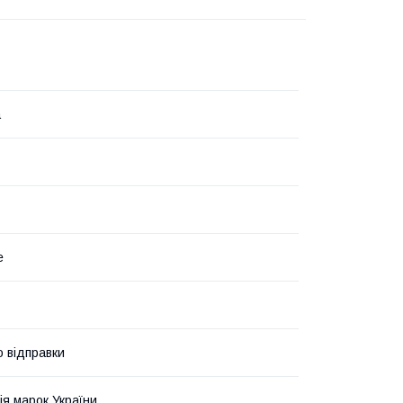
а
е
о відправки
ія марок України