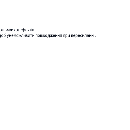
удь-яких дефектів.
 щоб унеможливити пошкодження при пересиланні.