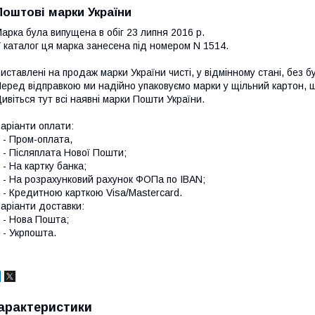
Поштові марки України
арка була випущена в обіг 23 липня 2016 р.
 каталог ця марка занесена під номером N 1514.
иставлені на продаж марки України чисті, у відмінному стані, без б
еред відправкою ми надійно упаковуємо марки у щільний картон,
ивіться тут всі наявні
марки Пошти України.
аріанти оплати:
 Пром-оплата,
 Післяплата Нової Пошти;
 На картку банка;
 На розрахунковий рахунок ФОПа по IBAN;
 Кредитною карткою Visa/Mastercard.
аріанти доставки:
- Нова Пошта;
 Укрпошта.
арактеристики