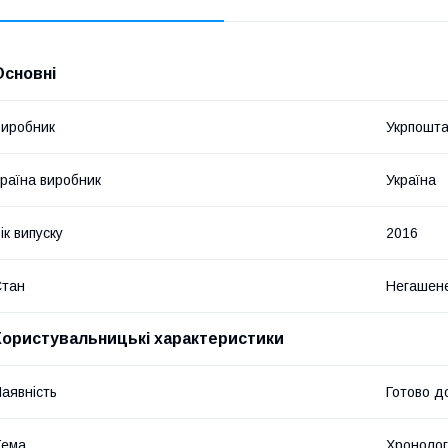
Основні
иробник
Укрпошт
раїна виробник
Україна
ік випуску
2016
Стан
Негашен
Користувальницькі характеристики
аявність
Готово д
Тема
Хронолог