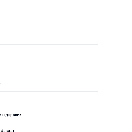
а
е
о відправки
а флора