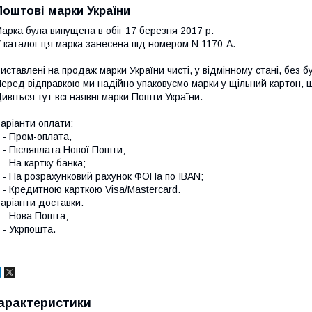
Поштові марки України
арка була випущена в обіг 17 березня 2017 р.
 каталог ця марка занесена під номером N 1170-А.
иставлені на продаж марки України чисті, у відмінному стані, без б
еред відправкою ми надійно упаковуємо марки у щільний картон,
ивіться тут всі наявні
марки Пошти України.
аріанти оплати:
 Пром-оплата,
 Післяплата Нової Пошти;
 На картку банка;
 На розрахунковий рахунок ФОПа по IBAN;
 Кредитною карткою Visa/Mastercard.
аріанти доставки:
- Нова Пошта;
 Укрпошта.
арактеристики