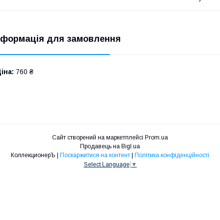
нформація для замовлення
іна:
760 ₴
Сайт створений на маркетплейсі
Prom.ua
Продавець на Bigl.ua
КоллекционерЪ |
Поскаржитися на контент
|
Політика конфіденційності
Select Language
▼