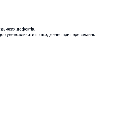
удь-яких дефектів.
 щоб унеможливити пошкодження при пересиланні.