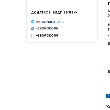
М
У
post@marka.biz.ua
В
+380675806467
П
Д
+380675806467
В
-
-
-
-
-
В
-
Х