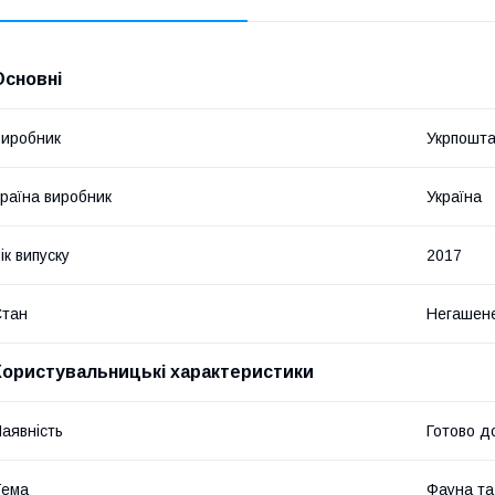
Основні
иробник
Укрпошт
раїна виробник
Україна
ік випуску
2017
Стан
Негашен
Користувальницькі характеристики
аявність
Готово д
Тема
Фауна т