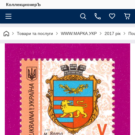
КоллекционерЪ
Товари та послуги
WWW.МАРКА.УКР
2017 рік
Пош