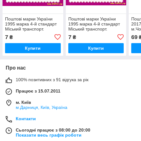
Поштові марки України
Поштові марки України
Пошт
1995 марка 4-й стандарт
1995 марка 4-й стандарт
2017
Міський транспорт.
Міський транспорт.
м.Чо
Тролейбус (номінал і)
Автобус (номінал З)
Номі
7
7
69
₴
₴
Купити
Купити
Про нас
100% позитивних з 91 відгука за рік
Працює з 15.07.2011
м. Київ
м.Дарниця, Київ, Україна
Контакти
Сьогодні працює з 08:00 до 20:00
Показати весь графік роботи