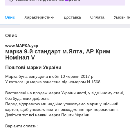
Опис
Характеристики
Доставка
Оплата
Умови п
Опис
www.МАРКА.укр
марка 9-й стандарт м.Ялта, АР Крим
Номінал V
Поштові марки України
Марка була випущена в обіг 10 червня 2017 р.
У каталог ця марка занесена під номером N 1568.
Виставлені на продаж марки України чисті, у відмінному стані,
без будь-яких дефектів.
Перед відправкою ми надійно упаковуємо марки у щільний
картон, щоб унеможливити пошкодження при пересиланні.
Дивіться тут всі наявні
марки Пошти України.
Варіанти оплати: