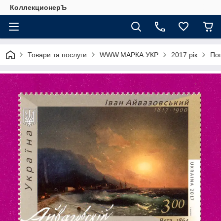
КоллекционерЪ
Товари та послуги
WWW.МАРКА.УКР
2017 рік
Пош