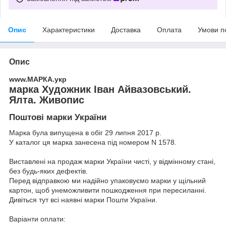
Опис
Характеристики
Доставка
Оплата
Умови п
Опис
www.МАРКА.укр
марка Художник Іван Айвазовський.
Ялта. Живопис
Поштові марки України
Марка була випущена в обіг 29 липня 2017 р.
У каталог ця марка занесена під номером N 1578.
Виставлені на продаж марки України чисті, у відмінному стані,
без будь-яких дефектів.
Перед відправкою ми надійно упаковуємо марки у щільний
картон, щоб унеможливити пошкодження при пересиланні.
Дивіться тут всі наявні
марки Пошти України.
Варіанти оплати: