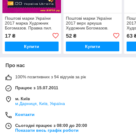
Поштові марки України
Поштові марки України
Пошт
2017 марка Художник
2017 верх аркуша
2017
Богомазов. Правка пил.
Художник Богомазов.
Худо
Живопис
Правка пил. Живопис
Післ
17
52
63
₴
₴
КУП
Купити
Купити
Про нас
100% позитивних з 94 відгуків за рік
Працює з 15.07.2011
м. Київ
м.Дарниця, Київ, Україна
Контакти
Сьогодні працює з 08:00 до 20:00
Показати весь графік роботи