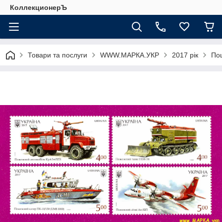
КоллекционерЪ
Товари та послуги
WWW.МАРКА.УКР
2017 рік
Пош