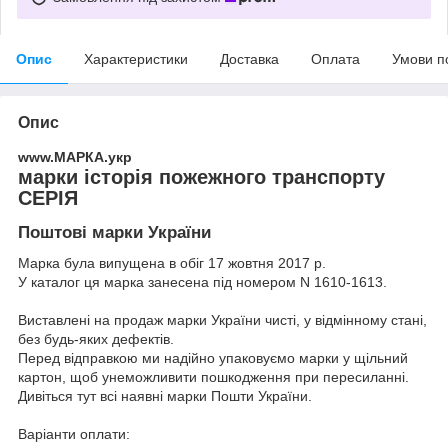
Опис
Характеристики
Доставка
Оплата
Умови п
Опис
www.МАРКА.укр
марки історія пожежного транспорту
СЕРІЯ
Поштові марки України
Марка була випущена в обіг 17 жовтня 2017 р.
У каталог ця марка занесена під номером N 1610-1613.
Виставлені на продаж марки України чисті, у відмінному стані,
без будь-яких дефектів.
Перед відправкою ми надійно упаковуємо марки у щільний
картон, щоб унеможливити пошкодження при пересиланні.
Дивіться тут всі наявні
марки Пошти України.
Варіанти оплати: