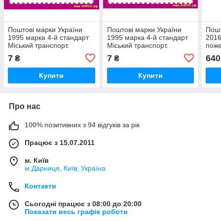
Поштові марки України
Поштові марки України
Пошт
1995 марка 4-й стандарт
1995 марка 4-й стандарт
2016
Міський транспорт.
Міський транспорт.
поже
Тролейбус (номінал і)
Автобус (номінал З)
Укра
7
7
640
₴
₴
Купити
Купити
Про нас
100% позитивних з 94 відгуків за рік
Працює з 15.07.2011
м. Київ
м.Дарниця, Київ, Україна
Контакти
Сьогодні працює з 08:00 до 20:00
Показати весь графік роботи