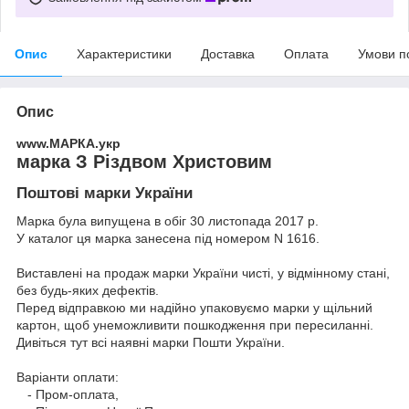
Опис
Характеристики
Доставка
Оплата
Умови п
Опис
www.МАРКА.укр
марка З Різдвом Христовим
Поштові марки України
Марка була випущена в обіг 30 листопада 2017 р.
У каталог ця марка занесена під номером N 1616.
Виставлені на продаж марки України чисті, у відмінному стані,
без будь-яких дефектів.
Перед відправкою ми надійно упаковуємо марки у щільний
картон, щоб унеможливити пошкодження при пересиланні.
Дивіться тут всі наявні
марки Пошти України.
Варіанти оплати:
- Пром-оплата,