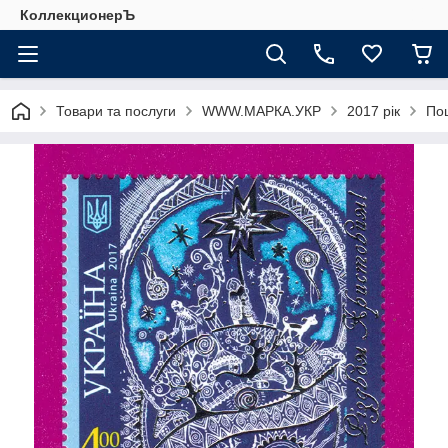
КоллекционерЪ
Товари та послуги
WWW.МАРКА.УКР
2017 рік
Пош