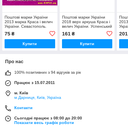
Поштові марки України
Поштові марки України
Пошт
2013 марка Краса і велич
2018 верх аркуша Краса і
2013
України. Севастополь.
велич України. Успенський
Укра
Володимирський собор в
собор, м.Харків
Воло
75
161
201
₴
₴
Херсонесі
Херс
НА
Купити
Купити
Про нас
100% позитивних з 94 відгуків за рік
Працює з 15.07.2011
м. Київ
м.Дарниця, Київ, Україна
Контакти
Сьогодні працює з 08:00 до 20:00
Показати весь графік роботи