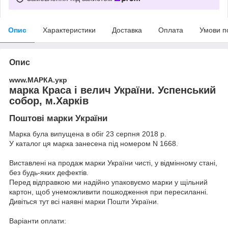
Опис
Характеристики
Доставка
Оплата
Умови п
Опис
www.МАРКА.укр
марка Краса і велич України. Успенський
собор, м.Харків
Поштові марки України
Марка була випущена в обіг 23 серпня 2018 р.
У каталог ця марка занесена під номером N 1668.
Виставлені на продаж марки України чисті, у відмінному стані,
без будь-яких дефектів.
Перед відправкою ми надійно упаковуємо марки у щільний
картон, щоб унеможливити пошкодження при пересиланні.
Дивіться тут всі наявні
марки Пошти України.
Варіанти оплати: