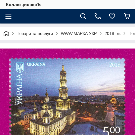
КоллекционерЪ
Товари та послуги
WWW.МАРКА.УКР
2018 рік
Пош