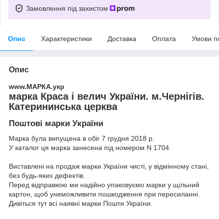
Замовлення під захистом
Опис
Характеристики
Доставка
Оплата
Умови п
Опис
www.МАРКА.укр
марка Краса і велич України. м.Чернігів.
Катерининська церква
Поштові марки України
Марка була випущена в обіг 7 грудня 2018 р.
У каталог ця марка занесена під номером N 1704.
Виставлені на продаж марки України чисті, у відмінному стані,
без будь-яких дефектів.
Перед відправкою ми надійно упаковуємо марки у щільний
картон, щоб унеможливити пошкодження при пересиланні.
Дивіться тут всі наявні
марки Пошти України.