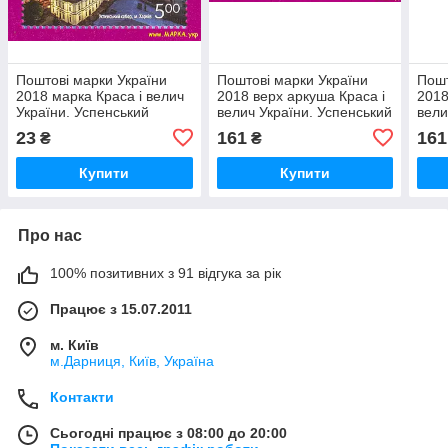
Поштові марки України
Поштові марки України
Пошт
2018 марка Краса і велич
2018 верх аркуша Краса і
2018
України. Успенський
велич України. Успенський
вели
собор, м.Харків
собор, м.Харків
Кате
23
161
161
₴
₴
Купити
Купити
Про нас
100% позитивних з 91 відгука за рік
Працює з 15.07.2011
м. Київ
м.Дарниця, Київ, Україна
Контакти
Сьогодні працює з 08:00 до 20:00