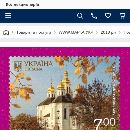
КоллекционерЪ
Товари та послуги
WWW.МАРКА.УКР
2018 рік
Пош