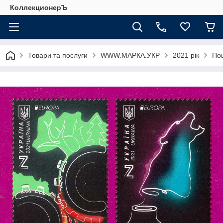
КоллекционерЪ
Товари та послуги
WWW.МАРКА.УКР
2021 рік
Пош