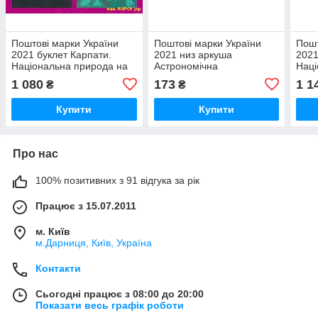
Поштові марки України
Поштові марки України
Пошт
2021 буклет Карпати.
2021 низ аркуша
2021
Національна природа на
Астрономічна
Наці
межі зникнення. EUROPA
обсерваторія Львівського
межі
1 080
173
1 1
₴
₴
національного
СЕР
університету
Купити
Купити
Про нас
100% позитивних з 91 відгука за рік
Працює з 15.07.2011
м. Київ
м.Дарниця, Київ, Україна
Контакти
Сьогодні працює з 08:00 до 20:00
Показати весь графік роботи