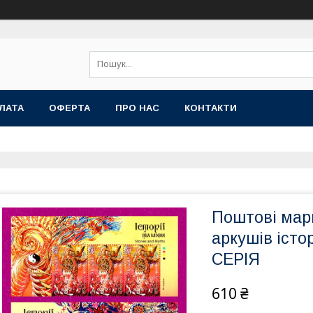
ЛАТА
ОФЕРТА
ПРО НАС
КОНТАКТИ
Поштові марк
аркушів істор
СЕРІЯ
610 ₴