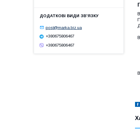
В
П
Д
post@marka.biz.ua
+380675806467
В
-
+380675806467
-
-
-
-
В
-
Х