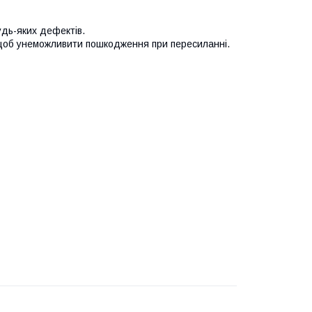
удь-яких дефектів.
 щоб унеможливити пошкодження при пересиланні.