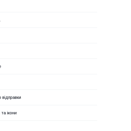
а
е
о відправки
 та ікони