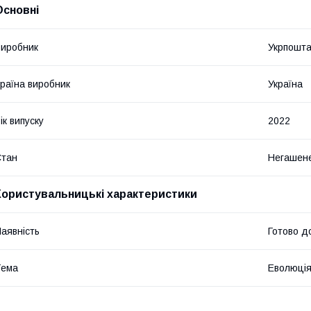
Основні
иробник
Укрпошт
раїна виробник
Україна
ік випуску
2022
Стан
Негашен
Користувальницькі характеристики
аявність
Готово д
Тема
Еволюція