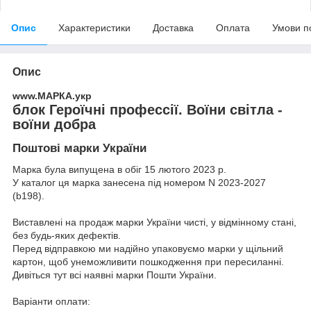
Опис
Характеристики
Доставка
Оплата
Умови п
Опис
www.МАРКА.укр
блок Героїчні профессії. Воїни світла -
воїни добра
Поштові марки України
Марка була випущена в обіг 15 лютого 2023 р.
У каталог ця марка занесена під номером N 2023-2027
(b198).
Виставлені на продаж марки України чисті, у відмінному стані,
без будь-яких дефектів.
Перед відправкою ми надійно упаковуємо марки у щільний
картон, щоб унеможливити пошкодження при пересиланні.
Дивіться тут всі наявні
марки Пошти України.
Варіанти оплати: