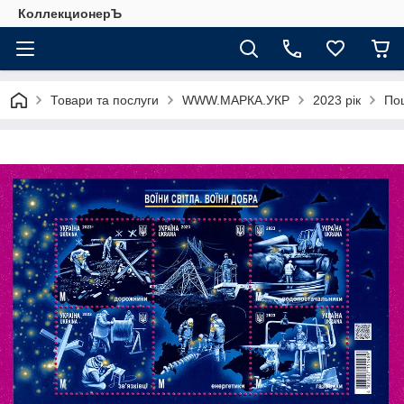
КоллекционерЪ
Товари та послуги
WWW.МАРКА.УКР
2023 рік
Пош