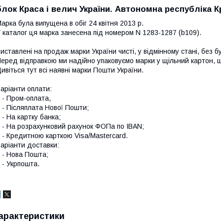
блок Краса і велич України. Автономна республіка 
арка була випущена в обіг 24 квітня 2013 р.
 каталог ця марка занесена під номером N 1283-1287 (b109).
иставлені на продаж марки України чисті, у відмінному стані, без б
еред відправкою ми надійно упаковуємо марки у щільний картон,
ивіться тут всі наявні
марки Пошти України.
аріанти оплати:
 Пром-оплата,
 Післяплата Нової Пошти;
 На картку банка;
 На розрахунковий рахунок ФОПа по IBAN;
 Кредитною карткою Visa/Mastercard.
аріанти доставки:
- Нова Пошта;
 Укрпошта.
арактеристики