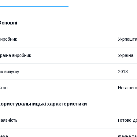
Основні
иробник
Укрпошт
раїна виробник
Україна
ік випуску
2013
Стан
Негашен
Користувальницькі характеристики
аявність
Готово д
Тема
Фауна т