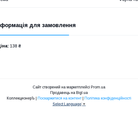
нформація для замовлення
іна:
138 ₴
Сайт створений на маркетплейсі
Prom.ua
Продавець на Bigl.ua
КоллекционерЪ |
Поскаржитися на контент
|
Політика конфіденційності
Select Language
▼