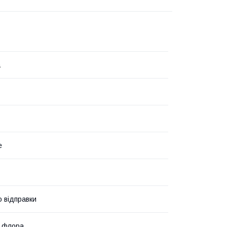
а
е
о відправки
а флора