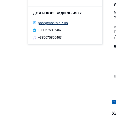
М
У
post@marka.biz.ua
В
+380675806467
П
Д
+380675806467
В
-
-
-
-
-
В
-
Х