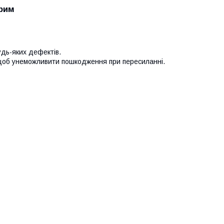
Крим
удь-яких дефектів.
 щоб унеможливити пошкодження при пересиланні.