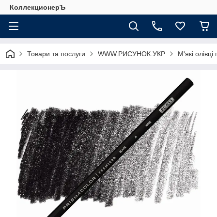
КоллекционерЪ
Товари та послуги
WWW.РИСУНОК.УКР
М'які олівці