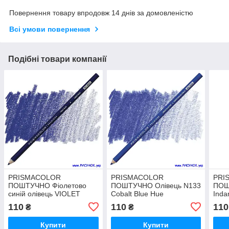
Повернення товару впродовж 14 днів за домовленістю
Всі умови повернення
Подібні товари компанії
PRISMACOLOR
PRISMACOLOR
PRI
ПОШТУЧНО Фіолетово
ПОШТУЧНО Олівець N133
ПОШ
синій олівець VIOLET
Cobalt Blue Hue
Inda
BLUE N 933
110
110
110
₴
₴
Купити
Купити