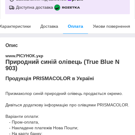
Доступна доставка
Характеристики
Доставка
Оплата
Умови повернення
Опис
www.РІСУНОК.укр
Природний синій олівець (True Blue N
903)
Продукція PRISMACOLOR в Україні
Призмаколор синій природний олівець продається окремо.
Дивіться додаткову інформацію про
олівцями PRISMACOLOR
.
Варіанти оплати:
- Пром-оплата,
- Накладене платежів Нова Пошти;
- На карту банку;