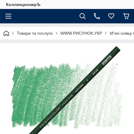
КоллекционерЪ
Товари та послуги
WWW.РИСУНОК.УКР
М'які олівці