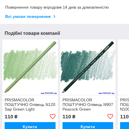
Повернення товару впродовж 14 днів за домовленістю
Всі умови повернення
Подібні товари компанії
PRISMACOLOR
PRISMACOLOR
PRI
ПОШТУЧНО Олівець N120
ПОШТУЧНО Олівець N907
ПОШ
Sap Green Light
Peacock Green
N100
110
110
110
₴
₴
Купити
Купити