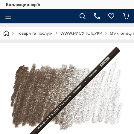
КоллекционерЪ
Товари та послуги
WWW.РИСУНОК.УКР
М'які олівці