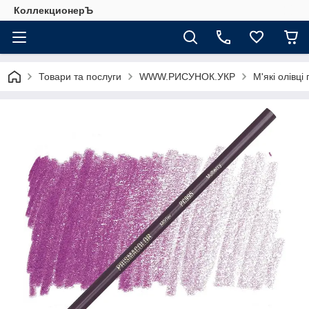
КоллекционерЪ
Товари та послуги
WWW.РИСУНОК.УКР
М'які олівці