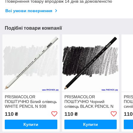
Повернення товару впродовж 14 днів за домовленістю
Всі умови повернення
Подібні товари компанії
PRISMACOLOR
PRISMACOLOR
PRI
ПОШТУЧНО Білий олівець
ПОШТУЧНО Чорний
ПОШ
WHITE PENCIL N 938
олівець BLACK PENCIL N
сині
935
N 90
110
110
110
₴
₴
Купити
Купити