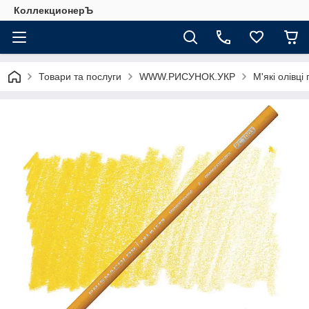
КоллекционерЪ
Товари та послуги
WWW.РИСУНОК.УКР
М'які олівці