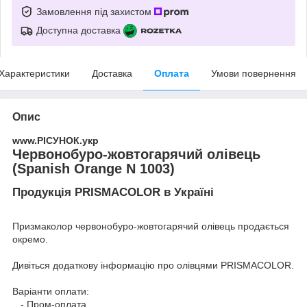
Замовлення під захистом
Доступна доставка
Характеристики
Доставка
Оплата
Умови повернення
Опис
www.РІСУНОК.укр
Червонобуро-жовтогарячий олівець
(Spanish Orange N 1003)
Продукція PRISMACOLOR в Україні
Призмаколор червонобуро-жовтогарячий олівець продається
окремо.
Дивіться додаткову інформацію про
олівцями PRISMACOLOR
.
Варіанти оплати:
- Пром-оплата,